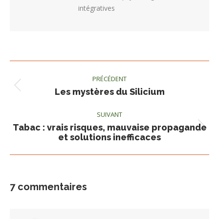
intégratives
Post
PRÉCÉDENT
navigation
Article
Les mystères du Silicium
précédent:
SUIVANT
Tabac : vrais risques, mauvaise propagande
Article
et solutions inefficaces
suivant:
7 commentaires