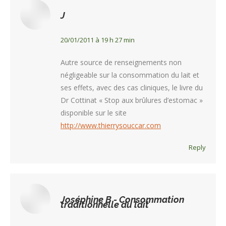
Tout
(
J
)
20/01/2011 à 19 h 27 min
Autre source de renseignements non
négligeable sur la consommation du lait et
ses effets, avec des cas cliniques, le livre du
Dr Cottinat « Stop aux brûlures d’estomac »
disponible sur le site
http://www.thierrysouccar.com
Reply
Tout
(
Joséphine B - Consommation
traditionnelle du lait
)