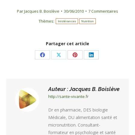
Par
Jacques B. Boislève
30/06/2010
7 Commentaires
Thèmes:
Intolérances
Nutrition
Partager cet article
Share
Share
Share
Share
on
on
on
on
Facebook
X
Pinterest
LinkedIn
Auteur :
Jacques B. Boislève
http://sante-vivante.fr
Dr en pharmacie, DES biologie
Médicale, DU alimentation santé et
micronutrition. Consultant-
formateur en psychologie et santé